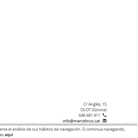
C/ Anglès, 15
OLOT (Girona)
646 681 411
info@marcelinus.cat
ante el análisis de sus hábitos de navegación. Si continua navegando,
ies
aquí