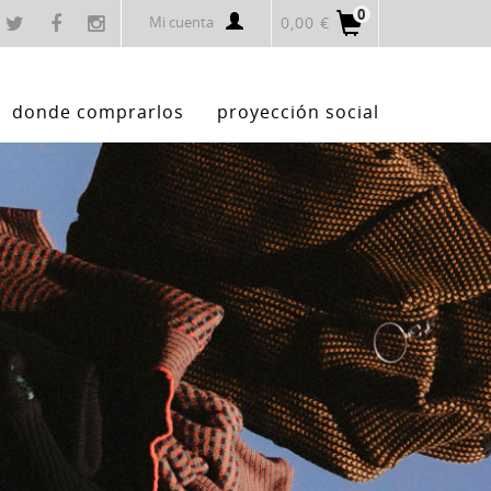
0
Mi cuenta
0,00 €
donde comprarlos
proyección social