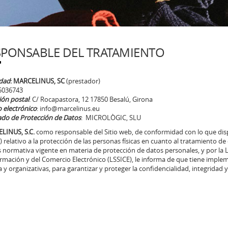
SPONSABLE DEL TRATAMIENTO
idad
: MARCELINUS, SC
(prestador)
55036743
ión postal
: C/ Rocapastora, 12 17850 Besalú, Girona
 electrónico
:
info@marcelinus.eu
do de Protección de Datos
: MICROLÒGIC, SLU
LINUS, S.C.
como responsable del Sitio web, de conformidad con lo que disp
 relativo a la protección de las personas físicas en cuanto al tratamiento de 
normativa vigente en materia de protección de datos personales, y por la Ley
ormación y del Comercio Electrónico (LSSICE), le informa de que tiene imple
a y organizativas, para garantizar y proteger la confidencialidad, integridad 