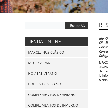
RE
Buscar
Ident
TIENDA ONLINE
Cif
: J
Direcc
Correo
MARCELINUS CLÁSICO
Delega
MARCE
MUJER VERANO
(RGPD)
demás 
HOMBRE VERANO
la Inf
técnic
BOLSOS DE VERANO
COMPLEMENTOS DE VERANO
COMPLEMENTOS DE INVIERNO