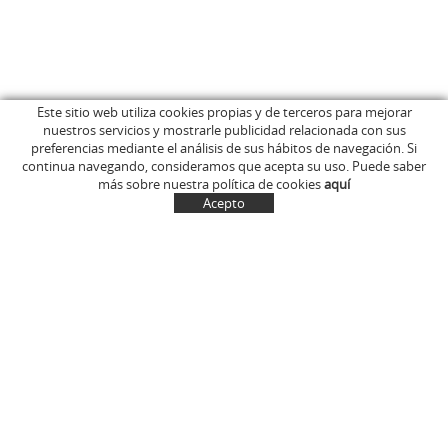
Este sitio web utiliza cookies propias y de terceros para mejorar
nuestros servicios y mostrarle publicidad relacionada con sus
INICIO
C/ Anglès, 15
preferencias mediante el análisis de sus hábitos de navegación. Si
EMPRESA
OLOT (Girona)
continua navegando, consideramos que acepta su uso. Puede saber
646 681 411
TIENDA ONLINE
más sobre nuestra política de cookies
aquí
info@marcelinus.cat
DONDE COMPRARLOS
Acepto
PROYECCIÓN SOCIAL
SITUACIÓN
CUENTA
CESTA
CONTACTO
NOTÍCIAS
CONTACTO
MI CUENTA
Política de cookies
Aviso legal y condiciones de uso de la web
Política de Privacidad
Transporte
Condiciones generales