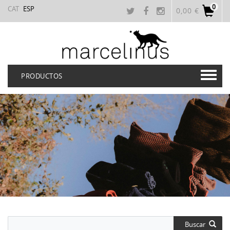
0
CAT
ESP
0,00 €
PRODUCTOS
Buscar