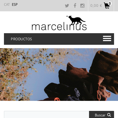
0
CAT
ESP
0,00 €
PRODUCTOS
Buscar