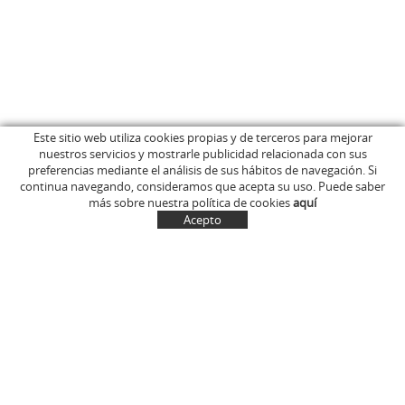
Este sitio web utiliza cookies propias y de terceros para mejorar
nuestros servicios y mostrarle publicidad relacionada con sus
INICIO
C/ Anglès, 15
preferencias mediante el análisis de sus hábitos de navegación. Si
EMPRESA
OLOT (Girona)
continua navegando, consideramos que acepta su uso. Puede saber
646 681 411
TIENDA ONLINE
más sobre nuestra política de cookies
aquí
info@marcelinus.cat
DONDE COMPRARLOS
Acepto
PROYECCIÓN SOCIAL
SITUACIÓN
CUENTA
CESTA
CONTACTO
NOTÍCIAS
CONTACTO
MI CUENTA
Política de cookies
Aviso legal y condiciones de uso de la web
Política de Privacidad
Transporte
Condiciones generales