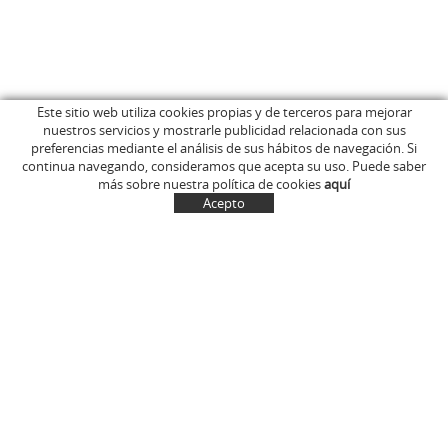
Este sitio web utiliza cookies propias y de terceros para mejorar
nuestros servicios y mostrarle publicidad relacionada con sus
INICIO
C/ Anglès, 15
preferencias mediante el análisis de sus hábitos de navegación. Si
EMPRESA
OLOT (Girona)
continua navegando, consideramos que acepta su uso. Puede saber
646 681 411
TIENDA ONLINE
más sobre nuestra política de cookies
aquí
info@marcelinus.cat
DONDE COMPRARLOS
Acepto
PROYECCIÓN SOCIAL
SITUACIÓN
CUENTA
CESTA
CONTACTO
NOTÍCIAS
CONTACTO
MI CUENTA
Política de cookies
Aviso legal y condiciones de uso de la web
Política de Privacidad
Transporte
Condiciones generales