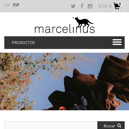
0
CAT
ESP
0,00 €
PRODUCTOS
Buscar