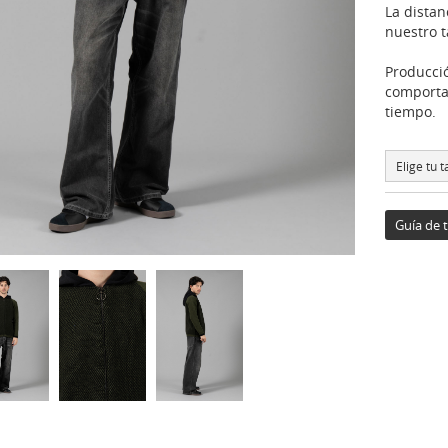
La distan
nuestro t
Producció
comporta
tiempo.
Elige tu ta
Guía de t