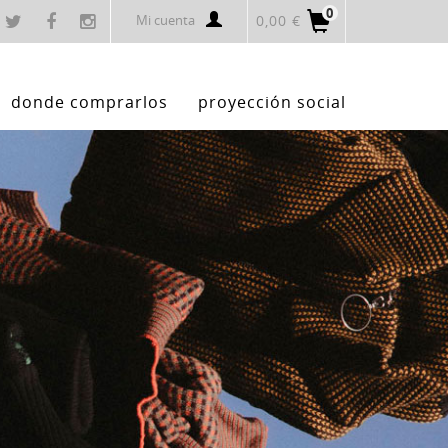
0
Mi cuenta
0,00 €
donde comprarlos
proyección social