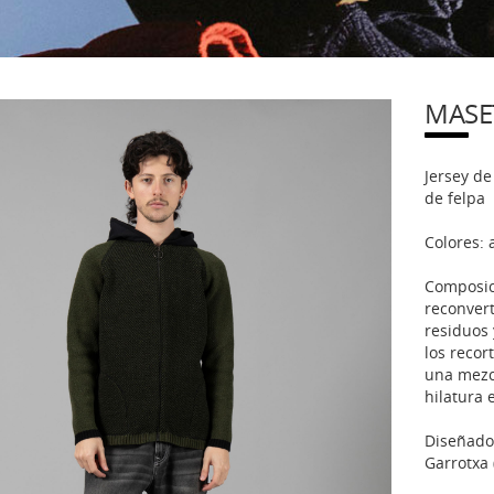
MASE
Jersey de
de felpa
Colores: a
Composici
reconvert
residuos 
los recor
una mezcl
hilatura 
Diseñado,
Garrotxa 