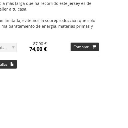
cia más larga que ha recorrido este jersey es de
aller a tu casa.
n limitada, evitemos la sobreproducción que solo
 malbaratamiento de energia, materias primas y
87,90 €
▾
Comprar
lla...
74,00 €
allas