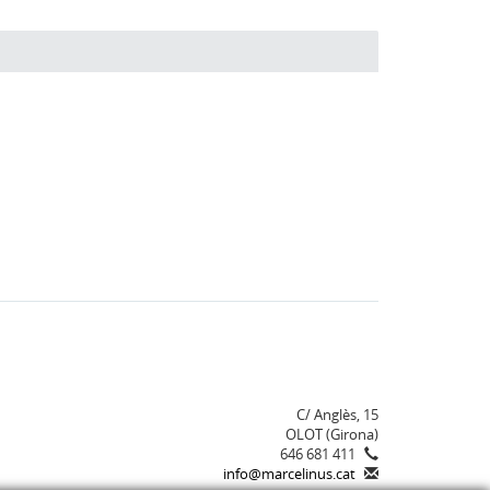
C/ Anglès, 15
OLOT (Girona)
646 681 411
info@marcelinus.cat