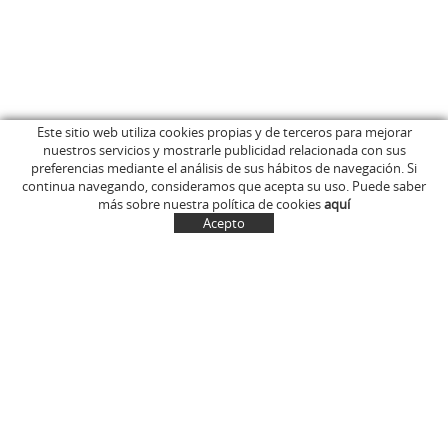
Este sitio web utiliza cookies propias y de terceros para mejorar
nuestros servicios y mostrarle publicidad relacionada con sus
INICIO
C/ Anglès, 15
preferencias mediante el análisis de sus hábitos de navegación. Si
EMPRESA
OLOT (Girona)
continua navegando, consideramos que acepta su uso. Puede saber
646 681 411
TIENDA ONLINE
más sobre nuestra política de cookies
aquí
info@marcelinus.cat
DONDE COMPRARLOS
Acepto
PROYECCIÓN SOCIAL
SITUACIÓN
CUENTA
CESTA
CONTACTO
NOTÍCIAS
CONTACTO
MI CUENTA
Política de cookies
Aviso legal y condiciones de uso de la web
Política de Privacidad
Transporte
Condiciones generales