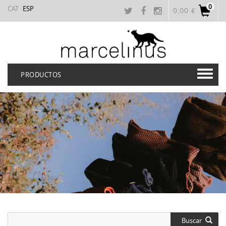
0
CAT
ESP
0,00 €
PRODUCTOS
Buscar