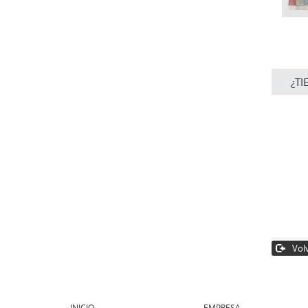
¿TI
Volv
INICIO
EMPRESA