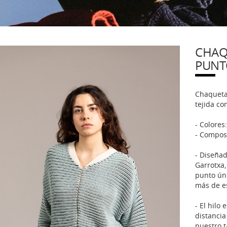
CHAQ
PUNT
Chaqueta
tejida co
- Colores
- Composi
- Diseñad
Garrotxa,
punto úni
más de e
- El hilo
distancia
nuestro t