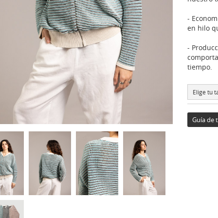
- Economí
en hilo q
- Producc
comporta
tiempo.
Elige tu ta
Guía de t