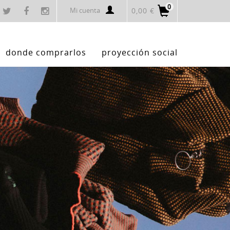
0
Mi cuenta
0,00 €
donde comprarlos
proyección social