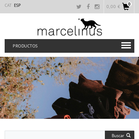
0
CAT
ESP
0,00 €
PRODUCTOS
Buscar