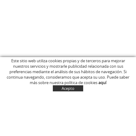
Este sitio web utiliza cookies propias y de terceros para mejorar
nuestros servicios y mostrarle publicidad relacionada con sus
INICIO
C/ Anglès, 15
preferencias mediante el análisis de sus hábitos de navegación. Si
EMPRESA
OLOT (Girona)
continua navegando, consideramos que acepta su uso. Puede saber
646 681 411
TIENDA ONLINE
más sobre nuestra política de cookies
aquí
info@marcelinus.cat
DONDE COMPRARLOS
Acepto
PROYECCIÓN SOCIAL
SITUACIÓN
CUENTA
CESTA
CONTACTO
NOTÍCIAS
CONTACTO
MI CUENTA
Política de cookies
Aviso legal y condiciones de uso de la web
Política de Privacidad
Transporte
Condiciones generales