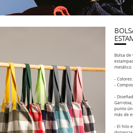
BOLS
ESTA
Bolsa de
estampado
metálico.
- Colores:
- Composi
- Diseñad
Garrotxa,
punto úni
más de e
- El hilo
distancia