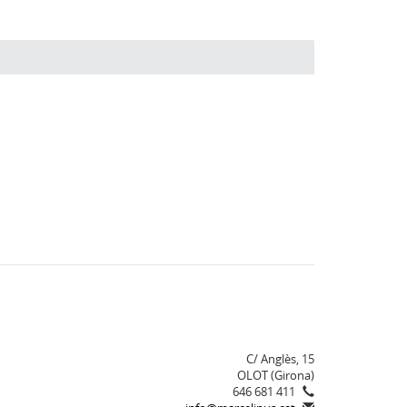
C/ Anglès, 15
OLOT (Girona)
646 681 411