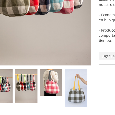
nuestro t
- Economí
en hilo q
- Producc
comporta
tiempo.
Elige tu