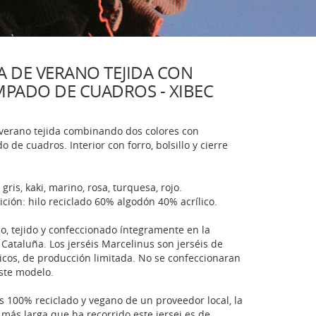
A DE VERANO TEJIDA CON
MPADO DE CUADROS - XIBEC
 verano tejida combinando dos colores con
 de cuadros. Interior con forro, bolsillo y cierre
 gris, kaki, marino, rosa, turquesa, rojo.
ción: hilo reciclado 60% algodón 40% acrílico.
o, tejido y confeccionado íntegramente en la
 Cataluña. Los jerséis Marcelinus son jerséis de
cos, de producción limitada. No se confeccionaran
ste modelo.
 es 100% reciclado y vegano de un proveedor local, la
 más larga que ha recorrido este jersei es de