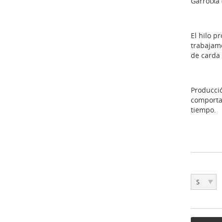
Garrotxa 
El hilo p
trabajam
de carda 
Producció
comporta
tiempo.
▾
S