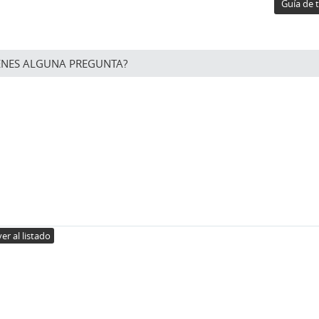
Guía de t
ENES ALGUNA PREGUNTA?
er al listado