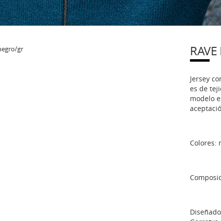
RAVE
Jersey c
es de tej
modelo es
aceptaci
Colores: 
Composic
Diseñado,