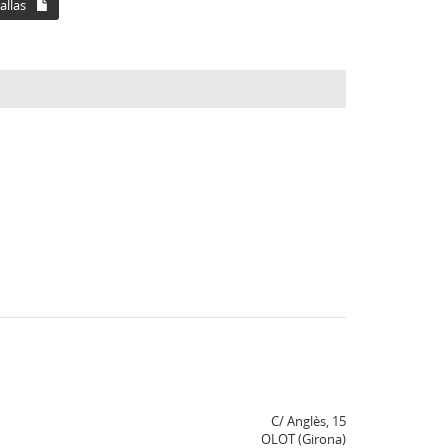
allas
C/ Anglès, 15
OLOT (Girona)