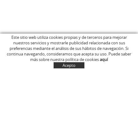
Este sitio web utiliza cookies propias y de terceros para mejorar
nuestros servicios y mostrarle publicidad relacionada con sus
INICIO
C/ Anglès, 15
preferencias mediante el análisis de sus hábitos de navegación. Si
EMPRESA
OLOT (Girona)
continua navegando, consideramos que acepta su uso. Puede saber
646 681 411
TIENDA ONLINE
más sobre nuestra política de cookies
aquí
info@marcelinus.cat
DONDE COMPRARLOS
Acepto
PROYECCIÓN SOCIAL
SITUACIÓN
CUENTA
CESTA
CONTACTO
NOTÍCIAS
CONTACTO
MI CUENTA
Política de cookies
Aviso legal y condiciones de uso de la web
Política de Privacidad
Transporte
Condiciones generales