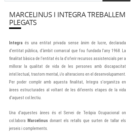
MARCELINUS I INTEGRA TREBALLEM
PLEGATS
Integra
és una entitat privada sense ànim de lucre, declarada
d'entitat pública, d'àmbit comarcal que fou fundada l'any 1968. La
finalitat bàsica de l'entitat és la d'oferir recursos assistencials per a
millorar la qualitat de vida de les persones amb discapacitat
intel.lectual, trastorn mental, i/o alteracions en el desenvolupament.
Per poder complir amb aquesta finalitat,
Integra s'organitza en
àrees estructurades al voltant de les diferents etapes de la vida
d'aquest col.lectiu.
Una d'aquestes àrees és el Servei de Teràpia Ocupacional on
col.labora
Marcelinus
donant els retalls que surten de tallar els
jerseis i complements.