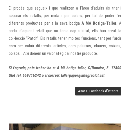
El procés que segueix i que realitzen a l'àrea d’adults és triar i
separar els retalls, per mida i per colors, per tal de poder fer
diferents productes per a la seva botiga
A MA Botiga-Taller
. A
partir d’aquest retall que no tenia cap utilitat, ells han creat la
col•lecció “Patch”. Els retalls tenen moltes funcions, tant per farcir
com per cobrir diferents articles, com peluixos, clauers, coixins,
bolsos... Així donem un valor afegit al nostre producte.
Si t'agrada, pots trobar-ho a: A Mà botiga-taller, C/Bonaire, 8 17800
Olot Tel. 659716242
o al correu: tallerpaper@integraolot.cat
Anar al Facebook d'Integra