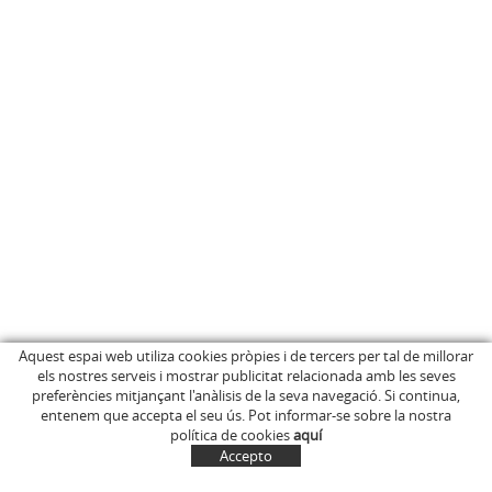
Aquest espai web utiliza cookies pròpies i de tercers per tal de millorar
els nostres serveis i mostrar publicitat relacionada amb les seves
INICI
C/ Anglès, 15
preferències mitjançant l'anàlisis de la seva navegació. Si continua,
EMPRESA
OLOT (Girona)
entenem que accepta el seu ús. Pot informar-se sobre la nostra
646 681 411
BOTIGA ONLINE
política de cookies
aquí
info@marcelinus.cat
ON COMPRAR-LOS
Accepto
PROJECCIÓ SOCIAL
SITUACIÓ
COMPTE
CISTELLA
CONTACTE
NOTÍCIES