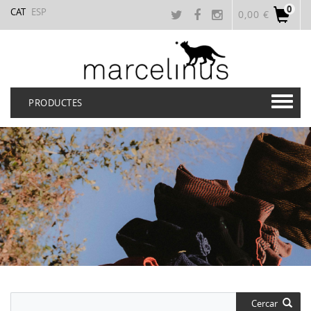
0
CAT
ESP
0,00 €
PRODUCTES
Cercar