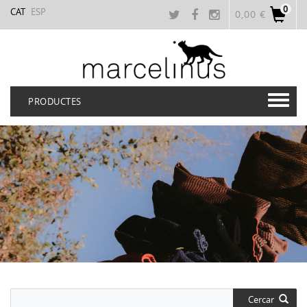
0
CAT
ESP
0,00 €
PRODUCTES
Cercar