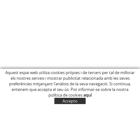
Aquest espai web utiliza cookies pròpies i de tercers per tal de millorar
els nostres serveis i mostrar publicitat relacionada amb les seves
INICI
C/ Anglès, 15
preferències mitjançant l'anàlisis de la seva navegació. Si continua,
EMPRESA
OLOT (Girona)
entenem que accepta el seu ús. Pot informar-se sobre la nostra
646 681 411
BOTIGA ONLINE
política de cookies
aquí
info@marcelinus.cat
ON COMPRAR-LOS
Accepto
PROJECCIÓ SOCIAL
SITUACIÓ
COMPTE
CISTELLA
CONTACTE
NOTÍCIES
CONTACTE
EL MEU COMPTE
Política de cookies
Avís legal i condicions d'ús de la web