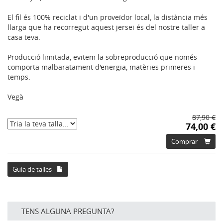
El fil és 100% reciclat i d'un proveïdor local, la distància més
llarga que ha recorregut aquest jersei és del nostre taller a
casa teva.
Producció limitada, evitem la sobreproducció que només
comporta malbaratament d'energia, matèries primeres i
temps.
Vegà
87,90 €
74,00 €
Comprar
Guia de talles
TENS ALGUNA PREGUNTA?