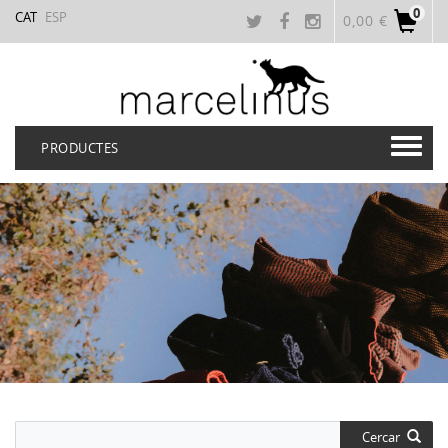
0
CAT
ESP
0,00 €
PRODUCTES
Cercar