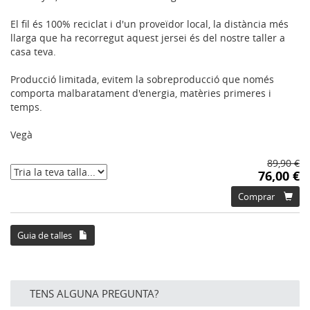
El fil és 100% reciclat i d'un proveïdor local, la distància més
llarga que ha recorregut aquest jersei és del nostre taller a
casa teva.
Producció limitada, evitem la sobreproducció que només
comporta malbaratament d'energia, matèries primeres i
temps.
Vegà
89,90 €
76,00 €
Comprar
Guia de talles
TENS ALGUNA PREGUNTA?