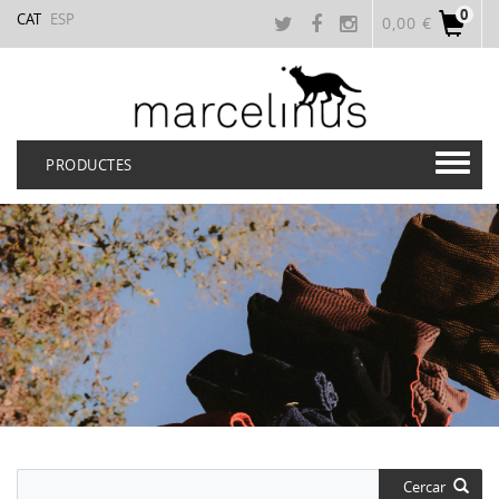
0
CAT
ESP
0,00 €
PRODUCTES
Cercar