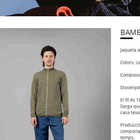
BAMB
Jaqueta 
Colors: c
Composic
Dissenyat
El fil és
llarga qu
casa teva
Producci
comporta
temps.