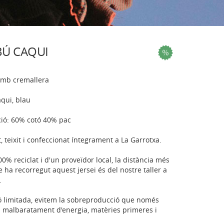
Ú CAQUI
amb cremallera
aqui, blau
ió: 60% cotó 40% pac
, teixit i confeccionat íntegrament a La Garrotxa.
 100% reciclat i d'un proveïdor local, la distància més
e ha recorregut aquest jersei és del nostre taller a
.
ó limitada, evitem la sobreproducció que només
 malbaratament d'energia, matèries primeres i