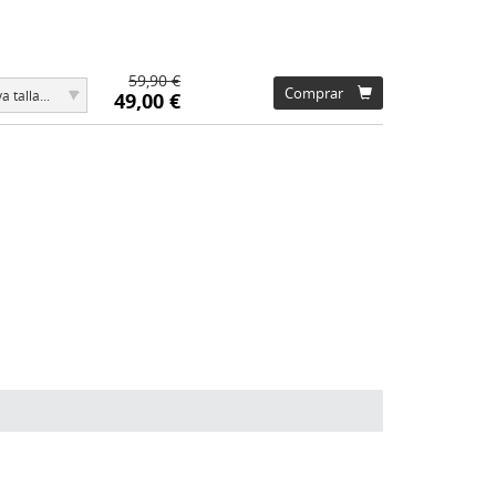
59,90 €
▾
Comprar
a talla...
49,00 €