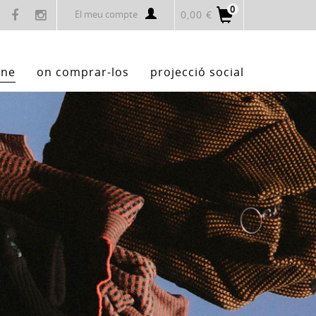
0
El meu compte
0,00 €
ine
on comprar-los
projecció social