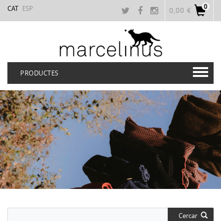
0
CAT
ESP
0,00 €
PRODUCTES
Cercar