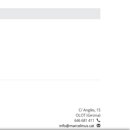
C/ Anglès, 15
OLOT (Girona)
646 681 411
info@marcelinus.cat