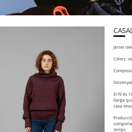
CASA
Jersei ov
Colors: v
Composic
Dissenyat
El fil és
llarga qu
casa teva
Producci
comporta
temps.