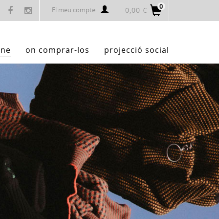
0
El meu compte
0,00 €
ine
on comprar-los
projecció social