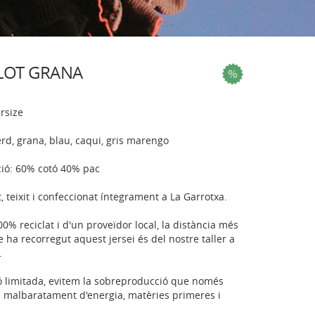
LOT GRANA
ersize
erd, grana, blau, caqui, gris marengo
ió: 60% cotó 40% pac
, teixit i confeccionat íntegrament a La Garrotxa.
 100% reciclat i d'un proveïdor local, la distància més
e ha recorregut aquest jersei és del nostre taller a
.
ó limitada, evitem la sobreproducció que només
 malbaratament d'energia, matèries primeres i