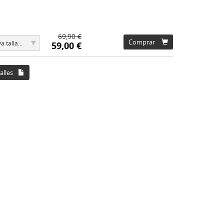
69,90 €
▾
Comprar
a talla...
59,00 €
alles