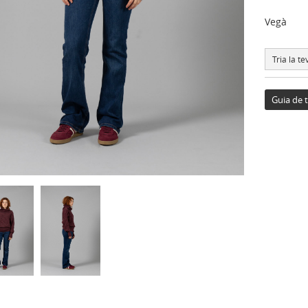
Vegà
Tria la tev
Guia de t