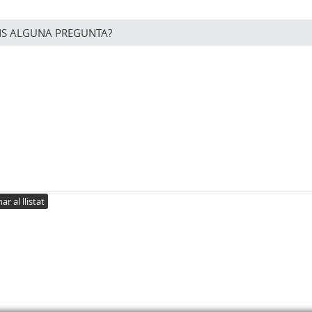
NS ALGUNA PREGUNTA?
ar al llistat