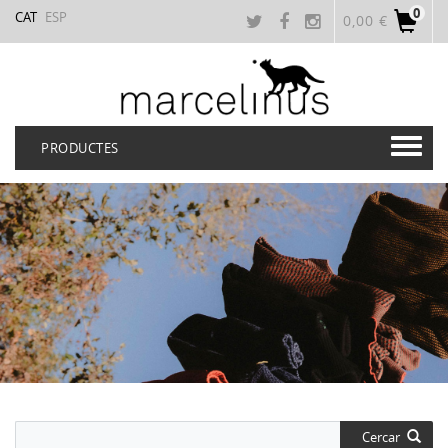
0
CAT
ESP
0,00 €
PRODUCTES
Cercar