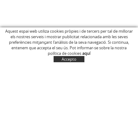
Aquest espai web utiliza cookies pròpies i de tercers per tal de millorar
els nostres serveis i mostrar publicitat relacionada amb les seves
INICI
C/ Anglès, 15
preferències mitjançant l'anàlisis de la seva navegació. Si continua,
EMPRESA
OLOT (Girona)
entenem que accepta el seu ús. Pot informar-se sobre la nostra
646 681 411
BOTIGA ONLINE
política de cookies
aquí
info@marcelinus.cat
ON COMPRAR-LOS
Accepto
PROJECCIÓ SOCIAL
SITUACIÓ
COMPTE
CISTELLA
CONTACTE
NOTÍCIES
CONTACTE
EL MEU COMPTE
Política de cookies
Avís legal i condicions d'ús de la web
Política de Privacitat
Transport
Condicions generals