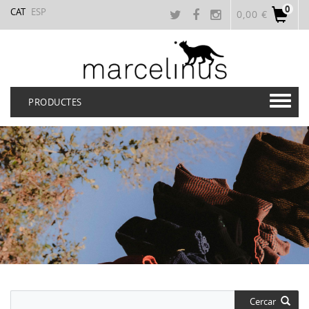
0
CAT
ESP
0,00 €
PRODUCTES
Cercar