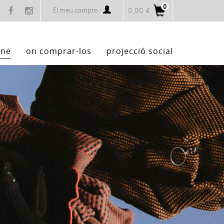
0
El meu compte
0,00 €
ine
on comprar-los
projecció social