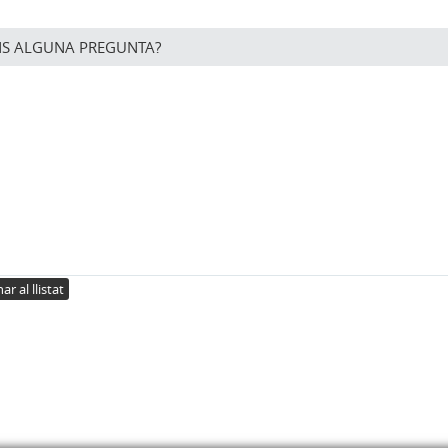
NS ALGUNA PREGUNTA?
ar al llistat