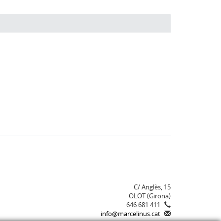
C/ Anglès, 15
OLOT (Girona)
646 681 411
info@marcelinus.cat