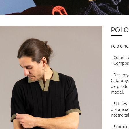
POLO
Polo d'ho
- Colors: 
- Composi
- Disseny
Catalunya
de produ
model.
- El fil é
distància
nostre ta
- Ecomomi