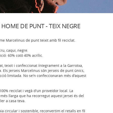
 HOME DE PUNT - TEIX NEGRE
me Marcelinus de punt teixit amb fil reciclat.
cru, caqui, negre.
ció: 60% cotó 40% acrílic.
at, teixit i confeccionat íntegrament a la Garrotxa,
. Els jerseis Marcelinus són jerseis de punt únics,
cció limitada. No se'n confeccionaran més d'aquest
s 100% reciclat i vegà d'un proveïdor local. La
 més llarga que ha recorregut aquest jersei és del
ller a casa teva.
a circular i sostenible, reconvertim el retalls en fil