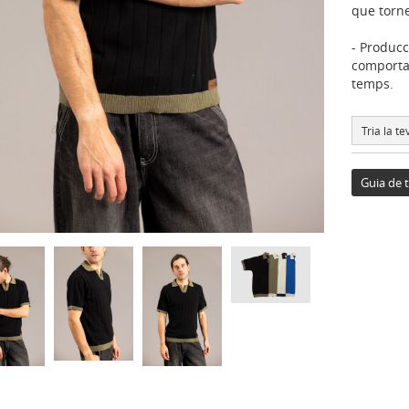
que torne
- Producc
comporta
temps.
Tria la tev
Guia de t