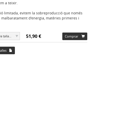
m a teixir.
ió limitada, evitem la sobreproducció que només
 malbaratament d'energia, matèries primeres i
51,90 €
▾
a talla...
Comprar
alles