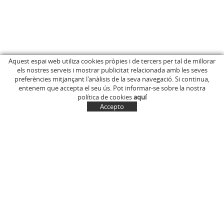
Aquest espai web utiliza cookies pròpies i de tercers per tal de millorar
els nostres serveis i mostrar publicitat relacionada amb les seves
INICI
C/ Anglès, 15
preferències mitjançant l'anàlisis de la seva navegació. Si continua,
EMPRESA
OLOT (Girona)
entenem que accepta el seu ús. Pot informar-se sobre la nostra
646 681 411
BOTIGA ONLINE
política de cookies
aquí
info@marcelinus.cat
ON COMPRAR-LOS
Accepto
PROJECCIÓ SOCIAL
SITUACIÓ
COMPTE
CISTELLA
CONTACTE
NOTÍCIES
CONTACTE
EL MEU COMPTE
Política de cookies
Avís legal i condicions d'ús de la web
Política de Privacitat
Transport
Condicions generals