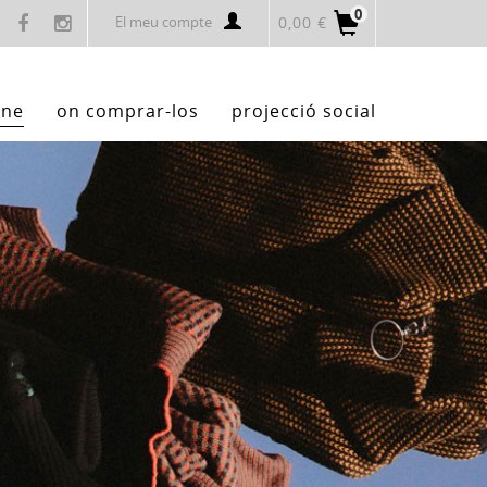
0
El meu compte
0,00 €
ine
on comprar-los
projecció social