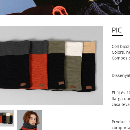
PIC
Coll bicol
Colors: n
Composic
Dissenyat
El fil és
llarga qu
casa teva
Producci
comporta