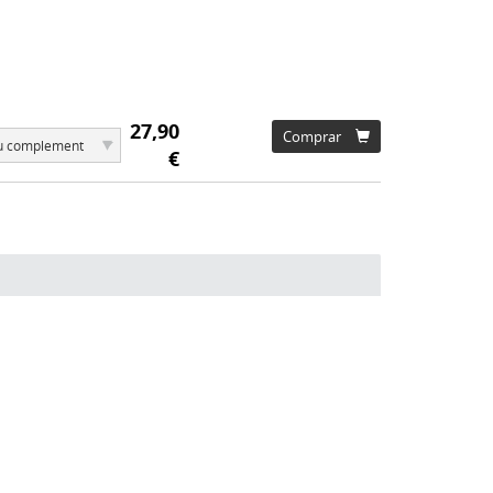
27,90
Comprar
▾
teu complement
€