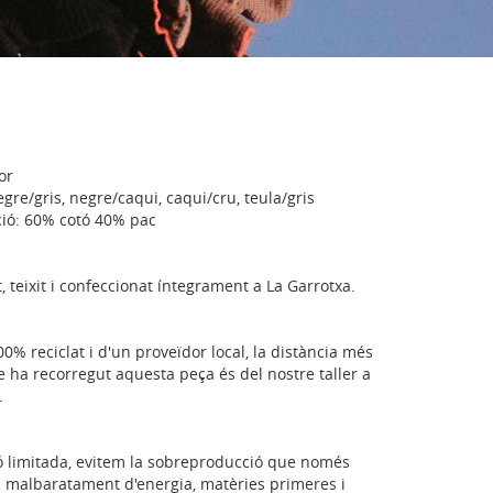
or
egre/gris, negre/caqui, caqui/cru, teula/gris
ió: 60% cotó 40% pac
, teixit i confeccionat íntegrament a La Garrotxa.
 100% reciclat i d'un proveïdor local, la distància més
e ha recorregut aquesta peça és del nostre taller a
.
ó limitada, evitem la sobreproducció que només
 malbaratament d'energia, matèries primeres i