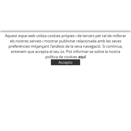
Aquest espai web utiliza cookies pròpies i de tercers per tal de millorar
els nostres serveis i mostrar publicitat relacionada amb les seves
INICI
C/ Anglès, 15
preferències mitjançant l'anàlisis de la seva navegació. Si continua,
EMPRESA
OLOT (Girona)
entenem que accepta el seu ús. Pot informar-se sobre la nostra
646 681 411
BOTIGA ONLINE
política de cookies
aquí
info@marcelinus.cat
ON COMPRAR-LOS
Accepto
PROJECCIÓ SOCIAL
SITUACIÓ
COMPTE
CISTELLA
CONTACTE
NOTÍCIES
CONTACTE
EL MEU COMPTE
Política de cookies
Avís legal i condicions d'ús de la web
Política de Privacitat
Transport
Condicions generals