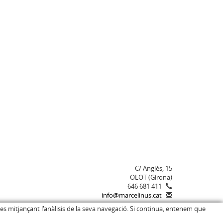
C/ Anglès, 15
OLOT (Girona)
646 681 411
info@marcelinus.cat
ies mitjançant l'anàlisis de la seva navegació. Si continua, entenem que