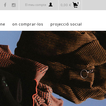
0
El meu compte
0,00 €
ine
on comprar-los
projecció social