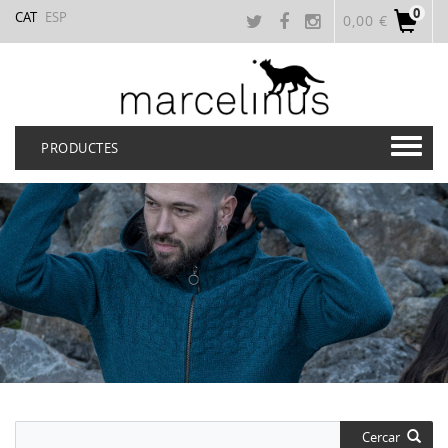
0
CAT
ESP
0,00 €
PRODUCTES
Cercar